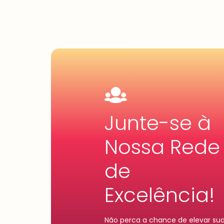
Junte-se à
Nossa Rede
de
Excelência!
Não perca a chance de elevar su