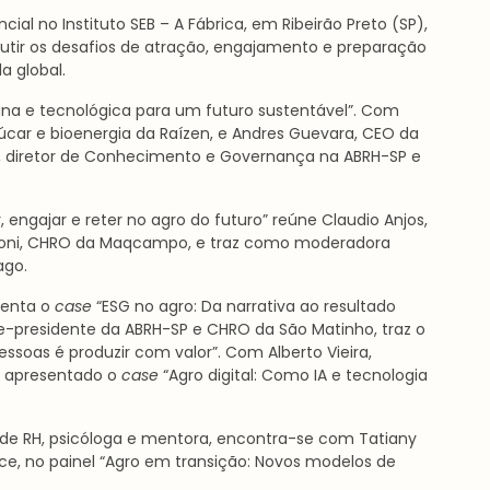
ial no Instituto SEB – A Fábrica, em Ribeirão Preto (SP),
cutir os desafios de atração, engajamento e preparação
a global.
na e tecnológica para um futuro sustentável”. Com
úcar e bioenergia da Raízen, e Andres Guevara, CEO da
i, diretor de Conhecimento e Governança na ABRH-SP e
engajar e reter no agro do futuro” reúne Claudio Anjos,
goni, CHRO da Maqcampo, e traz como moderadora
ago.
senta o
case
“ESG no agro: Da narrativa ao resultado
ce-presidente da ABRH-SP e CHRO da São Matinho, traz o
ssoas é produzir com valor”. Com Alberto Vieira,
á apresentado o
case
“Agro digital: Como IA e tecnologia
a de RH, psicóloga e mentora, encontra-se com Tatiany
e, no painel “Agro em transição: Novos modelos de