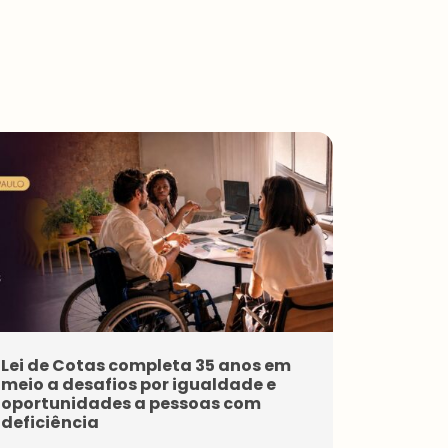
Pessoa
Jurídica
Premium
um
Tenha
acesso
Pessoa
s
Jurídica
exclusi
Fortale
vos e
Lei de Cotas completa 35 anos em
CONARH
ça o
diferen
meio a desafios por igualdade e
central 
seu
ciados
oportunidades a pessoas com
gestão
negóci
da
deficiência
o e
maior
A 52ª edi
faça