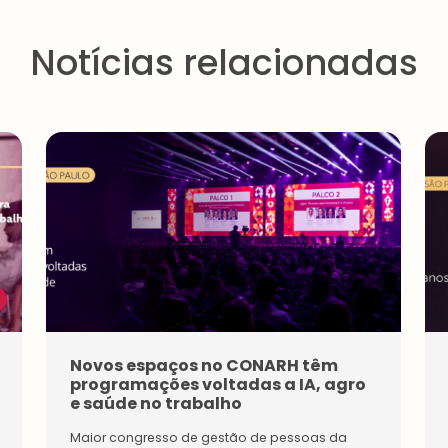
Notícias relacionadas
Pessoa
Física
Premi
Tenha
Estudantes
acesso
Pessoa
s
Inicie a
Física
exclusi
sua
Novos espaços no CONARH têm
Impulsi
vos e
rede
one a
programações voltadas a IA, agro
diferen
de
sua
e saúde no trabalho
ciados
conexõ
carreir
da
es na
a e
Maior congresso de gestão de pessoas da
maior
maior