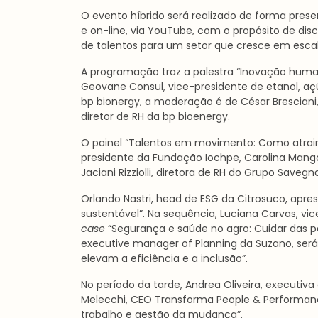
O evento híbrido será realizado de forma presenc
e on-line, via YouTube, com o propósito de dis
de talentos para um setor que cresce em escal
A programação traz a palestra “Inovação huma
Geovane Consul, vice-presidente de etanol, aç
bp bionergy, a moderação é de César Brescian
diretor de RH da bp bioenergy.
O painel “Talentos em movimento: Como atrair, 
presidente da Fundação Iochpe, Carolina Man
Jaciani Rizziolli, diretora de RH do Grupo Savegn
Orlando Nastri, head de ESG da Citrosuco, apre
sustentável”. Na sequência, Luciana Carvas, vi
case
“Segurança e saúde no agro: Cuidar das pe
executive manager of Planning da Suzano, ser
elevam a eficiência e a inclusão”.
No período da tarde, Andrea Oliveira, executiv
Melecchi, CEO Transforma People & Performanc
trabalho e gestão da mudança”.