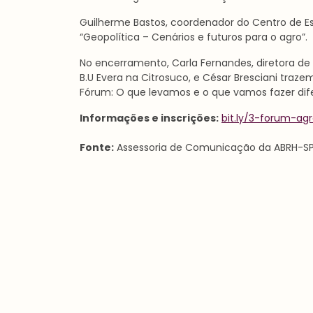
Guilherme Bastos, coordenador do Centro de Es
“Geopolítica – Cenários e futuros para o agro”.
No encerramento, Carla Fernandes, diretora de
B.U Evera na Citrosuco, e César Bresciani traz
Fórum: O que levamos e o que vamos fazer dife
Informações e inscrições:
bit.ly/3-forum-ag
Fonte:
Assessoria de Comunicação da ABRH-SP