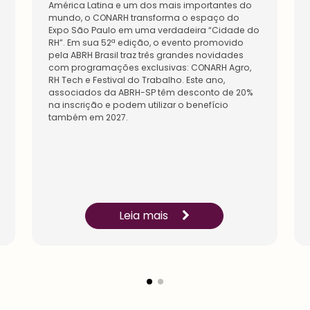
conect
América Latina e um dos mais importantes do
comun
comun
e-se
mundo, o CONARH transforma o espaço do
idade
idade
com
Expo São Paulo em uma verdadeira “Cidade do
de
do
os
RH”. Em sua 52ª edição, o evento promovido
Recurs
setor.
especi
pela ABRH Brasil traz três grandes novidades
os
Conect
alistas
com programações exclusivas: CONARH Agro,
Human
e-se
sobre
RH Tech e Festival do Trabalho. Este ano,
os.
com
gestão
associados da ABRH-SP têm desconto de 20%
Conhe
líderes
de
na inscrição e podem utilizar o benefício
ça os
e
pesso
também em 2027.
benefí
especi
as.
cios
alistas,
Conhe
diferen
amplie
ça os
ciados
a sua
benefí
para
rede
cios
você.
de
criado
Saia
aprend
s para
na
izagem
Leia mais
você.
frente
.
para a
sua
carreir
a.