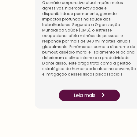
O cenário corporativo atual impõe metas
agressivas, hiperconectividade e
disponibilidade permanente, gerando
impactos profundos na saúde dos
trabalhadores. Segundo a Organização
Mundial da Saúde (OMS), o estresse
ocupacional afeta milhões de pessoas e
responde por mais de 840 mil mortes anuais
globalmente. Fenômenos como a síndrome de
burnout, assédio moral e isolamento relacional
deterioram o clima interno e a produtividade.
Diante disso, este artigo trata como a gestão
estratégica do humor pode atuar na prevenção
e mitigação desses riscos psicossociais.
Leia mais