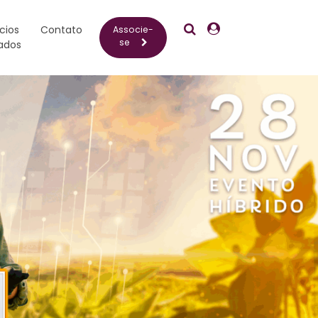
Pesquisar
Crescentia
cios
Contato
Associe-
se
ados