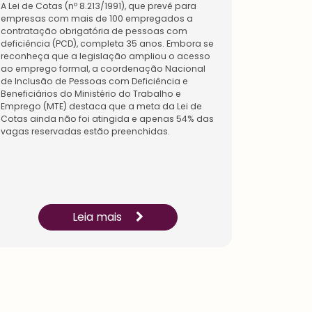
comun
do Expo S
A Lei de Cotas (nº 8.213/1991), que prevê para
parte
idade
do RH”. C
empresas com mais de 100 empregados a
da
de
de gestão
contratação obrigatória de pessoas com
maior
Recurs
dos mais 
deficiência (PCD), completa 35 anos. Embora se
comun
os
promovido 
reconheça que a legislação ampliou o acesso
idade
Human
120 pales
ao emprego formal, a coordenação Nacional
de
os.
organizar 
de Inclusão de Pessoas com Deficiência e
Recurs
Conhe
e 20 de ag
Beneficiários do Ministério do Trabalho e
os
ça os
Humanos t
Emprego (MTE) destaca que a meta da Lei de
Human
benefí
de palestr
Cotas ainda não foi atingida e apenas 54% das
os.
cios
tema centr
vagas reservadas estão preenchidas.
Conhe
diferen
humano”. 
ças os
ciados
associado
benefí
para a
na inscriç
cios
sua
também e
criado
equipe.
s para
Saia
empre
Leia mais
na
sas.
frente
para o
seu
negóci
o.