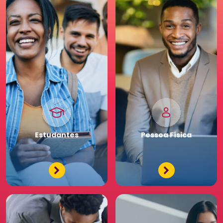
Pessoa
Jurídica
Premium
Estudantes
Pessoa
Física
Tenha acessos exclusivos
e diferenciados da maior
comunidade de Recursos
Humanos. Conheça os
benefícios diferenciados
para a sua equipe. Saia
na frente para o seu
negócio.