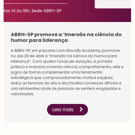
ABRH-SP promove a ‘Imersão na ciência do
humor para liderança
A ABRH-SP, em parceria com Moodfy Academy, promove
no dia 29 de abril a “Imersão na ciência do humor para
liderança”. Com quatro horas de duração, a jornada
prática e imersiva conecta ciência, comportamento, arte e
jogos de forma a implementar uma ferramenta
estratégica que, comprovadamente, motiva equipes,
Estudantes
reduz as tensões do dia a dia, facilita conversas difíceis e
Pessoa
Física
cria ambientes onde as pessoas se sentem engajadas e
Inicie a sua rede de
Impulsione a sua carreira
valorizadas.
conexões na maior
e conecte-se com os
comunidade do setor.
especialistas sobre
Conecte-se com líderes e
gestão de pessoas.
Leia mais
especialistas, amplie a
Conheça os benefícios
sua rede de
criados para você.
aprendizagem.