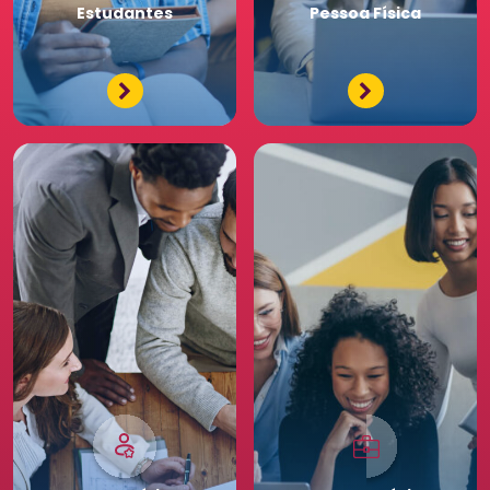
Estudantes
Pessoa
Física
Tenha acessos exclusivos
e diferenciados da maior
comunidade de Recursos
Humanos. Conheça os
benefícios diferenciados
para a sua equipe. Saia
na frente para o seu
negócio.