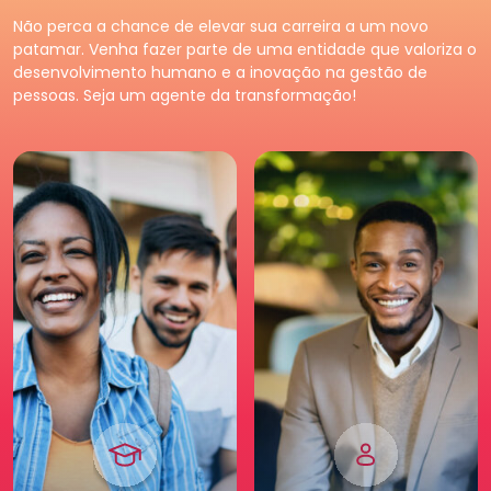
Premium
Pessoa
Jurídica
Não perca a chance de elevar sua carreira a um novo
Tenha acessos exclusivos
Fortaleça o seu negócio e
patamar. Venha fazer parte de uma entidade que valoriza o
e diferenciados da maior
faça parte da maior
desenvolvimento humano e a inovação na gestão de
comunidade de Recursos
comunidade de Recursos
pessoas. Seja um agente da transformação!
Humanos. Conheça os
Humanos. Conheças os
benefícios diferenciados
benefícios criados para
para você. Saia na frente
empresas.
para a sua carreira.
Pessoa
Jurídica
Premium