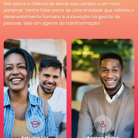
Premium
Pessoa
Jurídica
Não perca a chance de elevar sua carreira a um novo
Tenha acessos exclusivos
Fortaleça o seu negócio e
patamar. Venha fazer parte de uma entidade que valoriza o
e diferenciados da maior
faça parte da maior
desenvolvimento humano e a inovação na gestão de
comunidade de Recursos
comunidade de Recursos
pessoas. Seja um agente da transformação!
Humanos. Conheça os
Humanos. Conheças os
benefícios diferenciados
benefícios criados para
para você. Saia na frente
empresas.
para a sua carreira.
Pessoa
Jurídica
Premium
Estudantes
Pessoa
Física