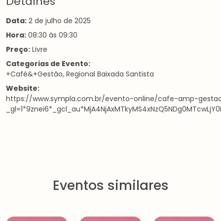
Detalhes
Data:
2 de julho de 2025
Hora:
08:30 às 09:30
Preço:
Livre
Categorias de Evento:
+Café&+Gestão
,
Regional Baixada Santista
Website:
https://www.sympla.com.br/evento-online/cafe-amp-gestao
_gl=1*9znei6*_gcl_au*MjA4NjAxMTkyMS4xNzQ5NDg0MTcwLj
Eventos similares