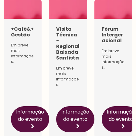
+Café&+
Visita
Fórum
Gestão
Técnica
Interger
-
acional
Em breve
Regional
mais
Em breve
Baixada
informaçõe
mais
Santista
s.
informaçõe
s.
Em breve
mais
informaçõe
s.
Informação
Informação
Informação
do evento
do evento
do evento