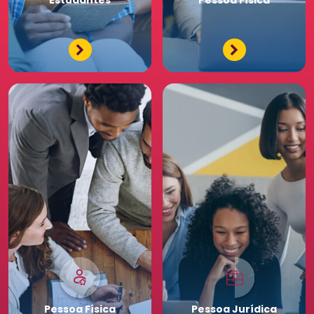
Tenha acessos exclusivos
e diferenciados da maior
comunidade de Recursos
Humanos. Conheça os
benefícios diferenciados
para a sua equipe. Saia
na frente para o seu
negócio.
Pessoa
Física
Pessoa
Jurídica