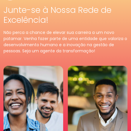
Junte-se à Nossa Rede de
Excelência!
Pessoa
Física
Premium
Pessoa
Jurídica
Não perca a chance de elevar sua carreira a um novo
Tenha acessos exclusivos
Fortaleça o seu negócio e
patamar. Venha fazer parte de uma entidade que valoriza o
e diferenciados da maior
faça parte da maior
desenvolvimento humano e a inovação na gestão de
comunidade de Recursos
comunidade de Recursos
pessoas. Seja um agente da transformação!
Humanos. Conheça os
Humanos. Conheças os
benefícios diferenciados
benefícios criados para
para você. Saia na frente
empresas.
para a sua carreira.