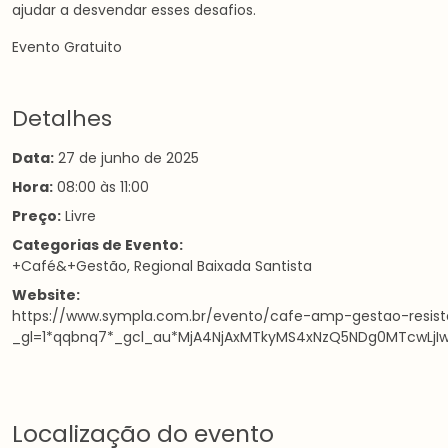
ajudar a desvendar esses desafios.
Evento Gratuito
Detalhes
Data:
27 de junho de 2025
Hora:
08:00 às 11:00
Preço:
Livre
Categorias de Evento:
+Café&+Gestão
,
Regional Baixada Santista
Website:
https://www.sympla.com.br/evento/cafe-amp-gestao-resis
_gl=1*qqbnq7*_gcl_au*MjA4NjAxMTkyMS4xNzQ5NDg0MTcwLj
Localização do evento