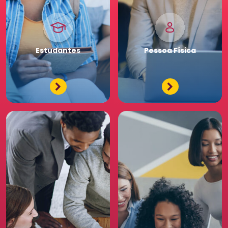
Pessoa
Jurídica
Premium
Estudantes
Pessoa
Física
Tenha acessos exclusivos
e diferenciados da maior
comunidade de Recursos
Humanos. Conheça os
benefícios diferenciados
para a sua equipe. Saia
na frente para o seu
negócio.