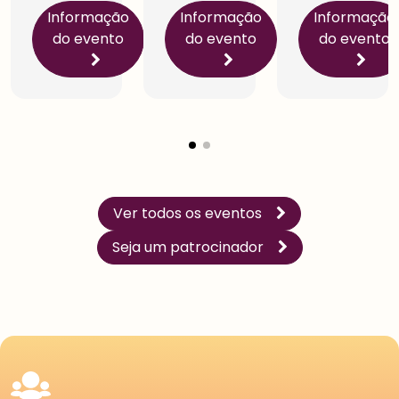
Informação
Informação
Informação
do evento
do evento
do evento
Estudantes
Pessoa
Física
Inicie a sua rede de
Impulsione a sua carreira
conexões na maior
e conecte-se com os
comunidade do setor.
especialistas sobre
Conecte-se com líderes e
gestão de pessoas.
especialistas, amplie a
Conheça os benefícios
sua rede de
criados para você.
aprendizagem.
Ver todos os eventos
Seja um patrocinador