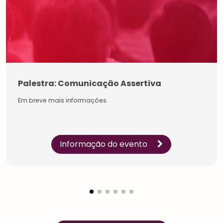
Palestra: Comunicação Assertiva
Em breve mais informações.
Informação do evento
Estudantes
Pessoa
Física
Inicie a sua rede de
Impulsione a sua carreira
conexões na maior
e conecte-se com os
comunidade do setor.
especialistas sobre
Conecte-se com líderes e
gestão de pessoas.
especialistas, amplie a
Conheça os benefícios
sua rede de
criados para você.