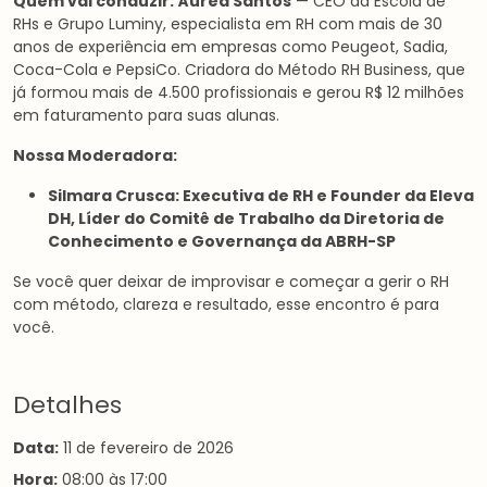
Quem vai conduzir:
Áurea Santos
— CEO da Escola de
RHs e Grupo Luminy, especialista em RH com mais de 30
anos de experiência em empresas como Peugeot, Sadia,
Coca-Cola e PepsiCo. Criadora do Método RH Business, que
já formou mais de 4.500 profissionais e gerou R$ 12 milhões
em faturamento para suas alunas.
Nossa Moderadora:
Silmara Crusca: Executiva de RH e Founder da Eleva
DH, Líder do Comitê de Trabalho da Diretoria de
Conhecimento e Governança da ABRH-SP
Se você quer deixar de improvisar e começar a gerir o RH
com método, clareza e resultado, esse encontro é para
você.
Detalhes
Data:
11 de fevereiro de 2026
Hora:
08:00 às 17:00