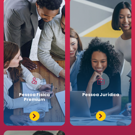
negócio.
Pessoa
Física
Pessoa
Jurídica
Premium