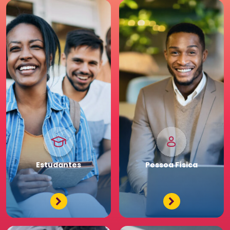
para a sua carreira.
Pessoa
Jurídica
Premium
Estudantes
Pessoa
Física
Tenha acessos exclusivos
e diferenciados da maior
comunidade de Recursos
Humanos. Conheça os
benefícios diferenciados
para a sua equipe. Saia
na frente para o seu