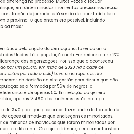
de diferença no processo. Muitas vezes o recuar
tilingue, em determinados momentos precisamos recuar
a construção de jornada está sendo desconstruída. Isso
s com o próximo. O que ontem era possível, incluindo
ão dá mais.”
 temática pelo ângulo da demografia, fazendo uma
stados Unidos. Lá, a população norte-americana tem 13%
 liderança das organizações. Por isso que o aconteceu
do por um policial em maio de 2020 na cidade de
otestos por todo o país)
teve uma repercussão
omadores de decisão na alta gestão para dizer o que não
população seja formada por 56% de negros, a
e liderança é de apenas 5%. Em relação ao gênero
ileira, apenas 13,48% das mulheres estão no topo.
ica de 34% para que possamos fazer parte da tomada de
 de ações afirmativas que enalteçam os minorizados.
 de minorias de indivíduos que foram minorizados por
sse o diferente. Ou seja, a liderança era característica