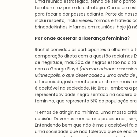
uma reunião estratégica, tenho de ser o ponto 
também faz parte da estratégia. Como um es
para focar e dar passos adiante. Parte da noss
inclui respeito, inclui vieses, formas e trativa
brincadeirinhas infames em reuniões, hoje já n
Por onde acelerar a liderança feminina?
Rachel convidou os participantes a olharem a
comparação direta com a questão racial nos E
de negritude, mas 30% de negros estão na alta
com o George Floyd
(afro-americano assassina
Minneapolis, o que desencadeou uma onda de pr
diferenciada, justamente por existirem mais t
é aceitável na sociedade. No Brasil, embora a 
representatividade negra sentada na cadeira d
feminino, que representa 51% da população bras
“Temos de atingir, no mínimo, uma massa crít
decisão. Devemos mensurar e precisamos, sim,
Entendendo bem que não é mais aceitável falar
uma sociedade que não tolerava que se enaltece