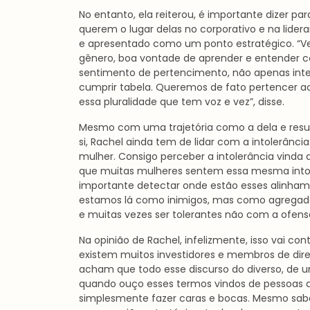
No entanto, ela reiterou, é importante dizer pa
querem o lugar delas no corporativo e na lidera
e apresentado como um ponto estratégico. “Ve
gênero, boa vontade de aprender e entender c
sentimento de pertencimento, não apenas inte
cumprir tabela. Queremos de fato pertencer ao
essa pluralidade que tem voz e vez”, disse.
Mesmo com uma trajetória como a dela e resul
si, Rachel ainda tem de lidar com a intolerânci
mulher. Consigo perceber a intolerância vinda
que muitas mulheres sentem essa mesma intole
importante detectar onde estão esses alinha
estamos lá como inimigos, mas como agregador
e muitas vezes ser tolerantes não com a ofensa
Na opinião de Rachel, infelizmente, isso vai c
existem muitos investidores e membros de dire
acham que todo esse discurso do diverso, de 
quando ouço esses termos vindos de pessoas 
simplesmente fazer caras e bocas. Mesmo sa