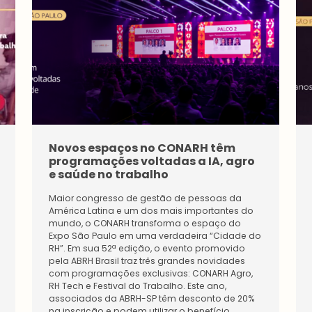
Pessoa
Física
Premi
Tenha
Estudantes
acesso
Pessoa
s
Inicie a
Física
exclusi
sua
Novos espaços no CONARH têm
Impulsi
vos e
rede
one a
programações voltadas a IA, agro
diferen
de
sua
e saúde no trabalho
ciados
conexõ
carreir
da
es na
a e
Maior congresso de gestão de pessoas da
maior
maior
conect
América Latina e um dos mais importantes do
comun
comun
e-se
mundo, o CONARH transforma o espaço do
idade
idade
com
Expo São Paulo em uma verdadeira “Cidade do
de
do
os
RH”. Em sua 52ª edição, o evento promovido
Recurs
setor.
especi
pela ABRH Brasil traz três grandes novidades
os
Conect
alistas
com programações exclusivas: CONARH Agro,
Human
e-se
sobre
RH Tech e Festival do Trabalho. Este ano,
os.
com
gestão
associados da ABRH-SP têm desconto de 20%
Conhe
líderes
de
na inscrição e podem utilizar o benefício