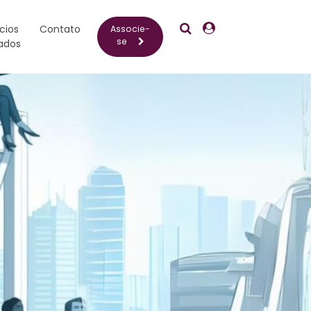
Pesquisar
Crescentia
cios
Contato
Associe-
se
ados