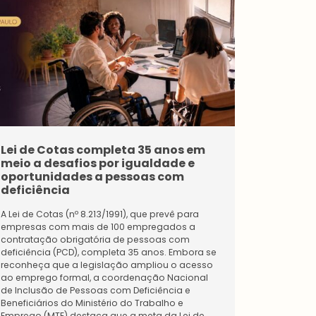
Pessoa
Jurídica
Premium
um
Tenha
acesso
Pessoa
s
Jurídica
exclusi
Fortale
vos e
Lei de Cotas completa 35 anos em
CONARH
ça o
diferen
meio a desafios por igualdade e
central 
seu
ciados
oportunidades a pessoas com
gestão
negóci
da
deficiência
o e
maior
A 52ª edi
faça
comun
do Expo S
A Lei de Cotas (nº 8.213/1991), que prevê para
parte
idade
do RH”. C
empresas com mais de 100 empregados a
da
de
de gestão
contratação obrigatória de pessoas com
maior
Recurs
dos mais 
deficiência (PCD), completa 35 anos. Embora se
comun
os
promovido 
reconheça que a legislação ampliou o acesso
idade
Human
120 pales
ao emprego formal, a coordenação Nacional
de
os.
organizar 
de Inclusão de Pessoas com Deficiência e
Recurs
Conhe
e 20 de ag
Beneficiários do Ministério do Trabalho e
os
ça os
Humanos t
Emprego (MTE) destaca que a meta da Lei de