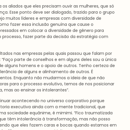
ra os aliados que eles precisam ouvir as mulheres, que só
nça. Esse ponto deve ser dialogado, trazido para o grupo
jo muitos líderes e empresas com diversidade de
omo fazer essa inclusão genuína que cause o
ressados em colocar a diversidade de gênero para
 processo, fazer parte da decisão da estratégia com
tados nas empresas pelas quais passou que falam por
a: “Faço parte de conselhos e em alguns deles sou a única
 de alguns homens e o apoio de outros. Tenho certeza de
rância de alguns e alinhamento de outros. É
mentos. Enquanto não mudarmos a ideia de que não
as para o processo evolutivo, temos de nos posicionar
, mas ao ensinar os intolerantes”.
ontinuar acontecendo no universo corporativo porque
toria executiva ainda com a mente tradicional, que
uma sociedade equânime, é mimimi. “Fico traumatizada
que têm intolerância à transformação, mas não posso
bendo que eles fazem caras e bocas quando estamos em