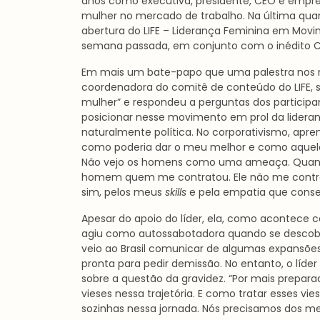
anos como executiva, presidente, CEO e empres
mulher no mercado de trabalho. Na última quart
abertura do LIFE – Liderança Feminina em Mov
semana passada, em conjunto com o inédito 
Em mais um bate-papo que uma palestra nos mol
coordenadora do comitê de conteúdo do LIFE, s
mulher” e respondeu a perguntas dos partici
posicionar nesse movimento em prol da lidera
naturalmente política. No corporativismo, apren
como poderia dar o meu melhor e como aquela 
Não vejo os homens como uma ameaça. Quando 
homem quem me contratou. Ele não me contrato
sim, pelos meus
skills
e pela empatia que conse
Apesar do apoio do líder, ela, como acontece
agiu como autossabotadora quando se descobri
veio ao Brasil comunicar de algumas expansões
pronta para pedir demissão. No entanto, o líder
sobre a questão da gravidez. “Por mais prepar
vieses nessa trajetória. E como tratar esses v
sozinhas nessa jornada. Nós precisamos dos me