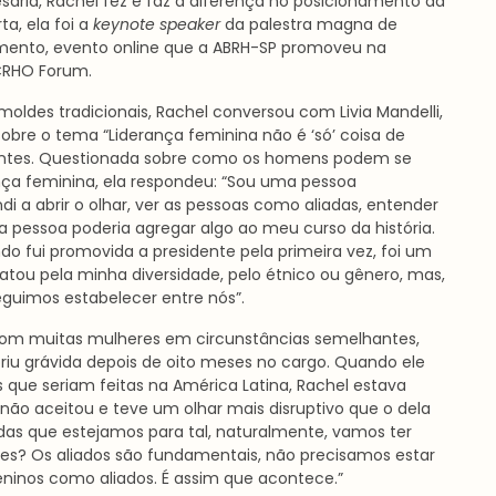
ária, Rachel fez e faz a diferença no posicionamento da
a, ela foi a
keynote speaker
da palestra magna de
imento, evento online que a ABRH-SP promoveu na
CRHO Forum.
des tradicionais, Rachel conversou com Livia Mandelli,
obre o tema “Liderança feminina não é ‘só’ coisa de
pantes. Questionada sobre como os homens podem se
nça feminina, ela respondeu: “Sou uma pessoa
di a abrir o olhar, ver as pessoas como aliadas, entender
pessoa poderia agregar algo ao meu curso da história.
fui promovida a presidente pela primeira vez, foi um
u pela minha diversidade, pelo étnico ou gênero, mas,
guimos estabelecer entre nós”.
 com muitas mulheres em circunstâncias semelhantes,
u grávida depois de oito meses no cargo. Quando ele
 que seriam feitas na América Latina, Rachel estava
 não aceitou e teve um olhar mais disruptivo que o dela
adas que estejamos para tal, naturalmente, vamos ter
ieses? Os aliados são fundamentais, não precisamos estar
ninos como aliados. É assim que acontece.”