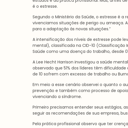
estudos e da prática profissional. Mas, antes 
é o estresse.
Segundo o Ministério da Saúde, o estresse é a
vivenciamos situações de perigo ou ameaça. A 
para a adaptação às novas situações.”
A intensificação dos níveis de estresse pode
mental), classificada na CID-10 (Classificação
Saúde como uma doença do trabalho, desde 0
A Lee Hecht Harrison investigou a saúde mental
observado que 51% dos líderes têm dificuldade 
de 10 sofrem com excesso de trabalho ou Burno
Em meio a esse cenário observei o quanto o a
prevenção e também como processo de apoio (a
vivenciando a síndrome.
Primeiro precisamos entender seus estágios, as
seguir as recomendações de sua empresa, busc
Pela prática profissional observo que ter crenç