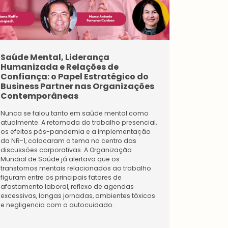
um
Tenha
acesso
Pessoa
s
Jurídica
exclusi
Fortale
vos e
ça o
Saúde Mental, Liderança
TDAH no
diferen
seu
ciados
Humanizada e Relações de
negóci
da
O Transtor
Confiança: o Papel Estratégico do
o e
maior
Hiperativ
Business Partner nas Organizações
faça
comun
neurobioló
Contemporâneas
parte
idade
por padrõ
da
de
impulsivid
Nunca se falou tanto em saúde mental como
maior
Recurs
oficiais i
atualmente. A retomada do trabalho presencial,
comun
os
população
os efeitos pós-pandemia e a implementação
idade
Human
(https://w
da NR-1, colocaram o tema no centro das
de
os.
profission
discussões corporativas. A Organização
Recurs
Conhe
ideia simp
Mundial de Saúde já alertava que os
os
ça os
“procrasti
transtornos mentais relacionados ao trabalho
Human
benefí
figuram entre os principais fatores de
os.
cios
afastamento laboral, reflexo de agendas
Conhe
diferen
excessivas, longas jornadas, ambientes tóxicos
ças os
ciados
e negligencia com o autocuidado.
benefí
para a
cios
sua
criado