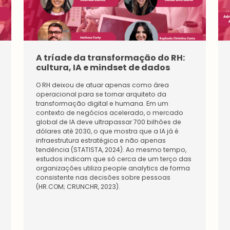
Premi
Tenha
Estudantes
acesso
Pessoa
s
Inicie a
Física
exclusi
sua
Impulsi
vos e
rede
A tríade da transformação do RH:
one a
diferen
de
cultura, IA e mindset de dados
sua
ciados
conexõ
carreir
da
es na
a e
O RH deixou de atuar apenas como área
maior
maior
conect
operacional para se tornar arquiteto da
comun
comun
e-se
transformação digital e humana. Em um
idade
idade
com
contexto de negócios acelerado, o mercado
de
do
os
global de IA deve ultrapassar 700 bilhões de
Recurs
setor.
especi
dólares até 2030, o que mostra que a IA já é
os
Conect
alistas
infraestrutura estratégica e não apenas
Human
e-se
sobre
tendência (STATISTA, 2024). Ao mesmo tempo,
os.
com
gestão
estudos indicam que só cerca de um terço das
Conhe
líderes
de
organizações utiliza people analytics de forma
ça os
e
pesso
consistente nas decisões sobre pessoas
benefí
especi
as.
(HR.COM; CRUNCHR, 2023).
cios
alistas,
Conhe
diferen
amplie
ça os
ciados
a sua
benefí
para
rede
cios
você.
de