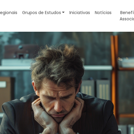
egionais
Grupos de Estudos
Iniciativas
Notícias
Benefí
Associ