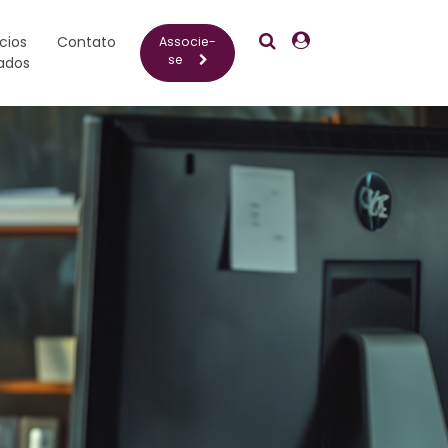
Pesquisar
Crescentia
cios
Contato
Associe-
se
ados