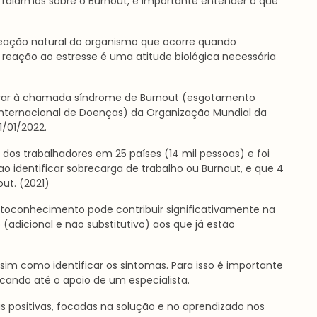
de falarmos sobre o Burnout, é importante entender o que
 reação natural do organismo que ocorre quando
reação ao estresse é uma atitude biológica necessária
 levar à chamada síndrome de Burnout (esgotamento
 Internacional de Doenças) da Organização Mundial da
1/01/2022.
 dos trabalhadores em 25 países (14 mil pessoas) e foi
ao identificar sobrecarga de trabalho ou Burnout, e que 4
ut. (2021)
utoconhecimento pode contribuir significativamente na
dicional e não substitutivo) aos que já estão
sim como identificar os sintomas. Para isso é importante
ando até o apoio de um especialista.
as positivas, focadas na solução e no aprendizado nos