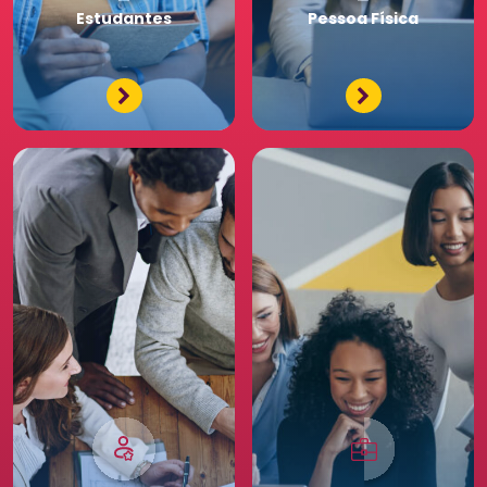
Premium
Estudantes
Pessoa
Física
Tenha acessos exclusivos
e diferenciados da maior
comunidade de Recursos
Humanos. Conheça os
benefícios diferenciados
para a sua equipe. Saia
na frente para o seu
negócio.