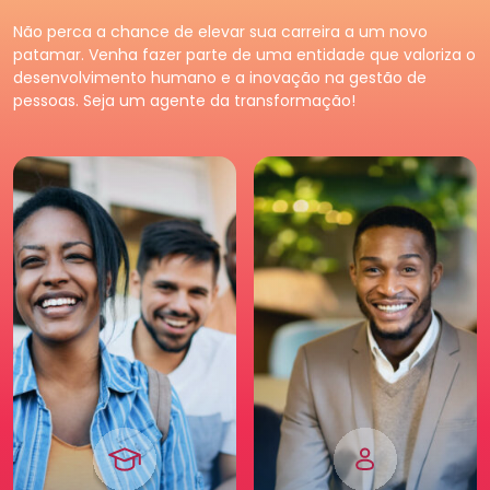
Pessoa
Física
Premium
Pessoa
Jurídica
Não perca a chance de elevar sua carreira a um novo
Tenha acessos exclusivos
Fortaleça o seu negócio e
patamar. Venha fazer parte de uma entidade que valoriza o
e diferenciados da maior
faça parte da maior
desenvolvimento humano e a inovação na gestão de
comunidade de Recursos
comunidade de Recursos
pessoas. Seja um agente da transformação!
Humanos. Conheça os
Humanos. Conheças os
benefícios diferenciados
benefícios criados para
para você. Saia na frente
empresas.
para a sua carreira.
Pessoa
Jurídica