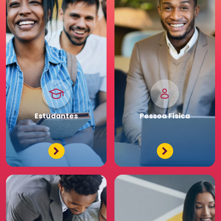
Pessoa
Jurídica
Premium
Estudantes
Pessoa
Física
Tenha acessos exclusivos
e diferenciados da maior
comunidade de Recursos
Humanos. Conheça os
benefícios diferenciados
para a sua equipe. Saia
na frente para o seu
negócio.