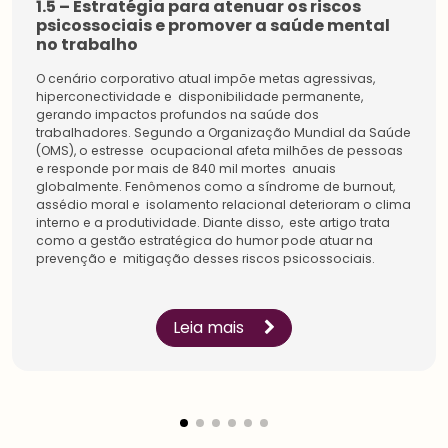
1.5 – Estratégia para atenuar os riscos
psicossociais e promover a saúde mental
no trabalho
O cenário corporativo atual impõe metas agressivas,
hiperconectividade e disponibilidade permanente,
gerando impactos profundos na saúde dos
trabalhadores. Segundo a Organização Mundial da Saúde
(OMS), o estresse ocupacional afeta milhões de pessoas
e responde por mais de 840 mil mortes anuais
globalmente. Fenômenos como a síndrome de burnout,
assédio moral e isolamento relacional deterioram o clima
interno e a produtividade. Diante disso, este artigo trata
Estudantes
como a gestão estratégica do humor pode atuar na
Pessoa
Física
prevenção e mitigação desses riscos psicossociais.
Inicie a sua rede de
Impulsione a sua carreira
conexões na maior
e conecte-se com os
comunidade do setor.
especialistas sobre
Conecte-se com líderes e
gestão de pessoas.
Leia mais
especialistas, amplie a
Conheça os benefícios
sua rede de
criados para você.
aprendizagem.