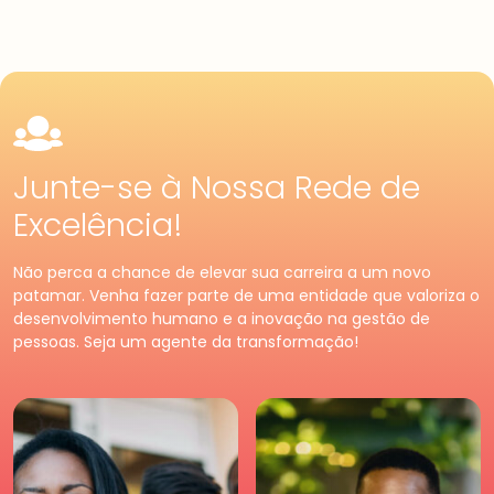
Junte-se à Nossa Rede de
Excelência!
Pessoa
Física
Premium
Pessoa
Jurídica
Não perca a chance de elevar sua carreira a um novo
Tenha acessos exclusivos
Fortaleça o seu negócio e
patamar. Venha fazer parte de uma entidade que valoriza o
e diferenciados da maior
faça parte da maior
desenvolvimento humano e a inovação na gestão de
comunidade de Recursos
comunidade de Recursos
pessoas. Seja um agente da transformação!
Humanos. Conheça os
Humanos. Conheças os
benefícios diferenciados
benefícios criados para
para você. Saia na frente
empresas.
para a sua carreira.