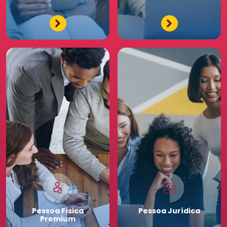
e diferenciados da maior
comunidade de Recursos
Humanos. Conheça os
benefícios diferenciados
para a sua equipe. Saia
na frente para o seu
negócio.
Pessoa
Física
Pessoa
Jurídica
Premium