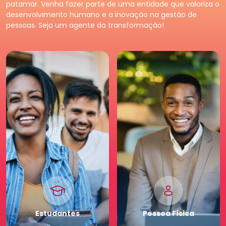
Tenha acessos exclusivos
Fortaleça o seu negócio e
patamar. Venha fazer parte de uma entidade que valoriza o
e diferenciados da maior
faça parte da maior
desenvolvimento humano e a inovação na gestão de
comunidade de Recursos
comunidade de Recursos
pessoas. Seja um agente da transformação!
Humanos. Conheça os
Humanos. Conheças os
benefícios diferenciados
benefícios criados para
para você. Saia na frente
empresas.
para a sua carreira.
Pessoa
Jurídica
Premium
Estudantes
Pessoa
Física
Tenha acessos exclusivos