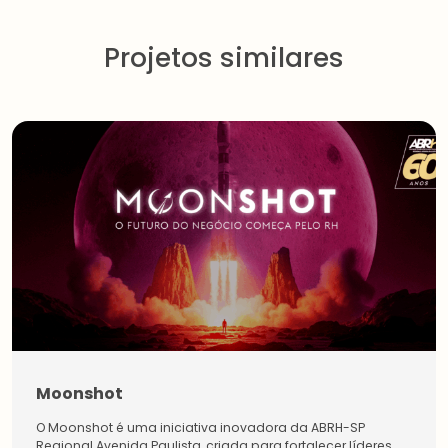
Projetos similares
Moonshot
Estudantes
O Moonshot é uma iniciativa inovadora da ABRH-SP
Pessoa
Física
Regional Avenida Paulista, criada para fortalecer líderes
Inicie a sua rede de